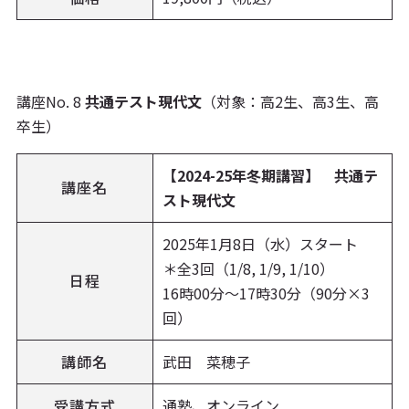
講座No. 8
共通テスト現代文
（対象：高2生、高3生、高
卒生）
【2024-25年冬期講習】 共通テ
講座名
スト現代文
2025年1月8日（水）スタート
＊全3回（1/8, 1/9, 1/10）
日程
16時00分〜17時30分（90分×3
回）
講師名
武田 菜穂子
受講方式
通塾、オンライン