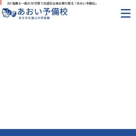
AO 推薦＆一般の W 対策で志望校合格を勝ち取る「あおい予備校」