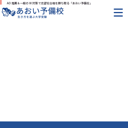
AO 推薦＆一般の W 対策で志望校合格を勝ち取る「あおい予備校」