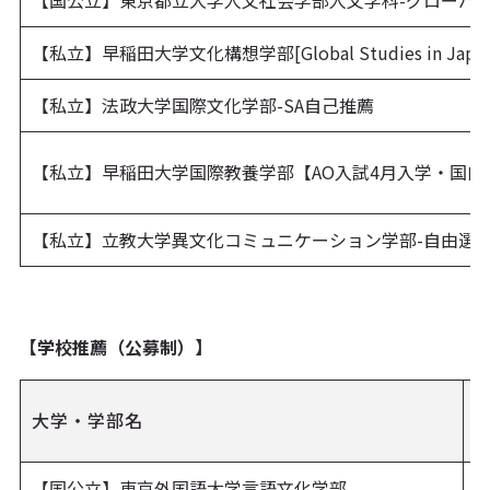
【国公立】東京都立大学人文社会学部人文学科-グローバ
【私立】早稲田大学文化構想学部[Global Studies in Japane
【私立】法政大学国際文化学部-SA自己推薦
【私立】早稲田大学国際教養学部【AO入試4月入学・国内
【私立】立教大学異文化コミュニケーション学部-自由選抜
【学校推薦（公募制）】
大学・学部名
【国公立】東京外国語大学言語文化学部
評