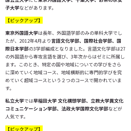
子大学
などがあります。
【ピックアップ】
東京外国語大学
は長年、外国語学部のみの単科大学でし
たが、2012年4月より
言語文化学部、国際社会学部、国
際日本学部
の3学部編成となりました。言語文化学部は27
の外国語から専攻言語を選び、3年次からはゼミに所属し
ます。このとき、特定の国や地域についての学びをさら
に深めていく地域コース、地域横断的に専門的学びを究
めていく超域コースという２つのコースで開かれていま
す。
私立大学
では
早稲田大学 文化構想学部、立教大学異文化
コミュニケーション学部、法政大学国際文化学部
などが
人気です。
【ピックアップ】