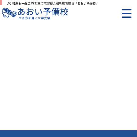
AO 推薦＆一般の W 対策で志望校合格を勝ち取る「あおい予備校」